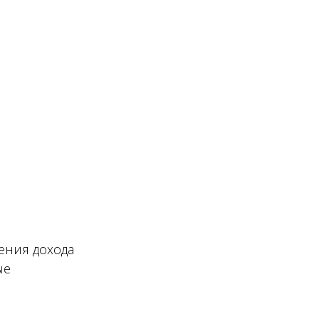
ения дохода
ые