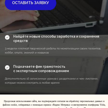
ОСТАВИТЬ ЗАЯВКУ
Найдёте новые способы заработка и сохранения
средств
3 недели плотной творческой работы по монетизации своих талантов,
хобби, опыта, знаний и навыков
Подкачаете фин грамотность
с экспертным сопровождением
Дополнительно 16 записанных уроков с раздатками и чек-листами,
которые можно смотреть в любое время
Большой антикризисный блок для работников по
найму
Продолжая использование сайта, вы подтверждаете согласие на обработку персональных данных и
файлов cookie, собираемых с помощью сервиса «Яндекс Метрика» и инструментов платформы Tilda,