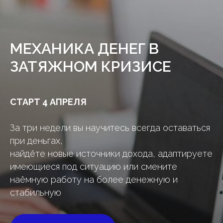
МЕХАНИКА ДЕНЕГ В
ЗАТЯЖНОМ КРИЗИСЕ
СТАРТ 4 АПРЕЛЯ
За три недели вы научитесь всегда оставаться
при деньгах,
найдёте новые источники дохода, адаптируете
имеющиеся под ситуацию или смените
наёмную работу на более денежную и
стабильную